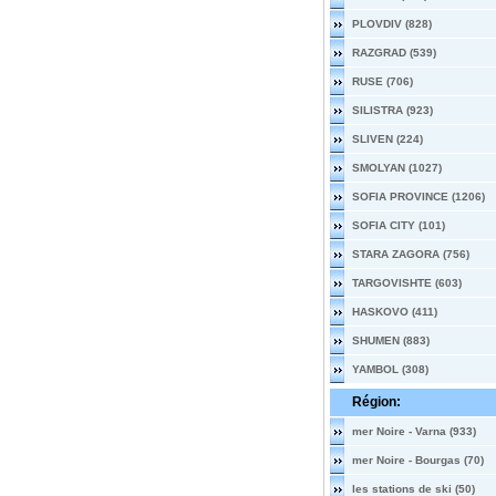
PLOVDIV (828)
RAZGRAD (539)
RUSE (706)
SILISTRA (923)
SLIVEN (224)
SMOLYAN (1027)
SOFIA PROVINCE (1206)
SOFIA CITY (101)
STARA ZAGORA (756)
TARGOVISHTE (603)
HASKOVO (411)
SHUMEN (883)
YAMBOL (308)
Région:
mer Noire - Varna (933)
mer Noire - Bourgas (70)
les stations de ski (50)