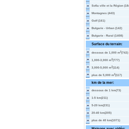
Sofia ville et la Région (18
Montagnes (443)
Golf (161)
Bulgarie - Urban (142)
Bulgarie - Rural (1408)
Surface du terrain:
2
dessous de 1,000 m
(742)
2
1,000-3,000 m
(777)
2
3,000-5,000 m
(114)
2
plus de 5,000 m
(117)
km de la mer:
dessous de 1 km(73)
1-5 km(211)
5-20 km(231)
20-40 km(205)
plus de 40 km(1071)
Maisons avec vidéo: