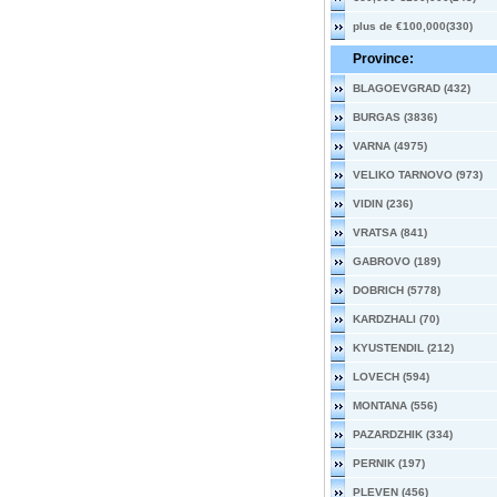
plus de €100,000(330)
Province:
BLAGOEVGRAD (432)
BURGAS (3836)
VARNA (4975)
VELIKO TARNOVO (973)
VIDIN (236)
VRATSA (841)
GABROVO (189)
DOBRICH (5778)
KARDZHALI (70)
KYUSTENDIL (212)
LOVECH (594)
MONTANA (556)
PAZARDZHIK (334)
PERNIK (197)
PLEVEN (456)