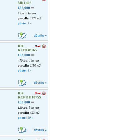
MKL403
€62,900
2 km. à la mer
parcelle:
1929 m2
photo:
5
»
détails »
ID#
KCP03P165
€63,000
470 km. à la mer
parcelle:
1150 m2
photo:
4
»
détails »
ID#
KCP11H187SS
€63,000
120 km. à la mer
parcelle:
423 m2
photo:
10
»
détails »