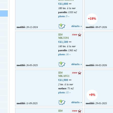
€61,000
180 km. à la mer
parcelle:
1333 m2
photo:
9
»
+19%
détails »
modifié:
20-12-2024
modifié:
08-07-2026
ID#
MK3591
€61,500
140 km. à la mer
parcelle:
1365 m2
photo:
16
»
détails »
modifié:
26-05-2025
modifié:
04-02-2026
ID#
MKA951
€61,900
2 km. à la mer
surface:
75 m2
photo:
15
»
+9%
détails »
modifié:
11-09-2025
modifié:
29-01-2025
ID#