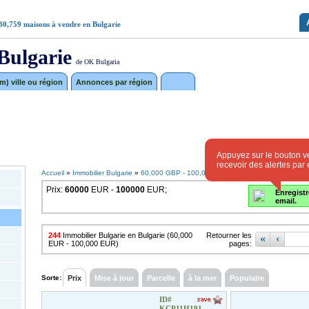
30,759
maisons à vendre en Bulgarie
Bulgarie
de OK Bulgaria
) ville ou région
Annonces par région
Appuyez sur le bouton ve
recevoir des alertes par 
Accueil
»
Immobilier Bulgarie
»
60,000 GBP - 100,000 GBP
Prix:
60000
EUR -
100000
EUR;
Enregistr
email.
244
Immobilier Bulgarie en Bulgarie (60,000
Retourner les
«
‹
EUR - 100,000 EUR)
pages:
Sorte:
Prix
Mise à jour
Parcelle
à la mer
Populaire
ID#
KCP11H191