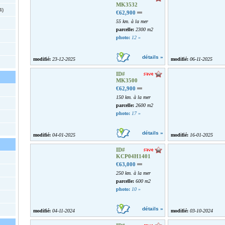
MK3532
4)
€62,900
55 km. à la mer
parcelle:
2300 m2
photo:
12
»
détails »
modifié:
23-12-2025
modifié:
06-11-2025
ID#
MK3500
€62,900
150 km. à la mer
parcelle:
2600 m2
photo:
17
»
détails »
modifié:
04-01-2025
modifié:
16-01-2025
ID#
KCP04H1401
€63,000
250 km. à la mer
parcelle:
600 m2
photo:
10
»
détails »
modifié:
04-11-2024
modifié:
03-10-2024