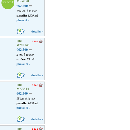
MK4058
NOUVEAU
€62,500
190 km. à la mer
parcelle:
1200 m2
photo:
4
»
détails »
ID#
WM0149
€62,500
2 km. à la mer
surface:
75 m2
photo:
11
»
détails »
ID#
MK3844
€62,900
15 km. à la mer
parcelle:
1400 m2
photo:
11
»
détails »
ID#