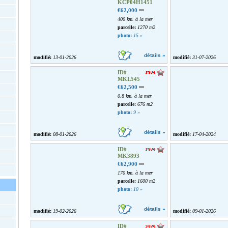
KCP04H1451
€62,000
400 km. à la mer
parcelle:
1270 m2
photo:
15
»
détails »
modifié:
13-01-2026
modifié:
31-07-2026
ID#
MKL545
€62,500
0.8 km. à la mer
parcelle:
676 m2
photo:
9
»
détails »
modifié:
08-01-2026
modifié:
17-04-2024
ID#
MK3893
€62,900
170 km. à la mer
parcelle:
1600 m2
photo:
10
»
détails »
modifié:
19-02-2026
modifié:
09-01-2026
ID#