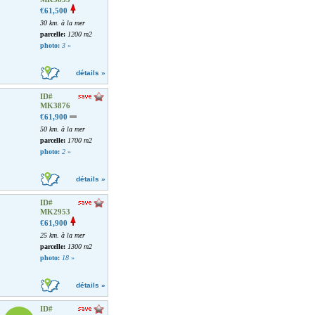
€61,500
30 km. à la mer
parcelle:
1200 m2
photo:
3
»
détails »
ID#
MK3876
€61,900
50 km. à la mer
parcelle:
1700 m2
photo:
2
»
détails »
ID#
MK2953
€61,900
25 km. à la mer
parcelle:
1300 m2
photo:
18
»
détails »
ID#