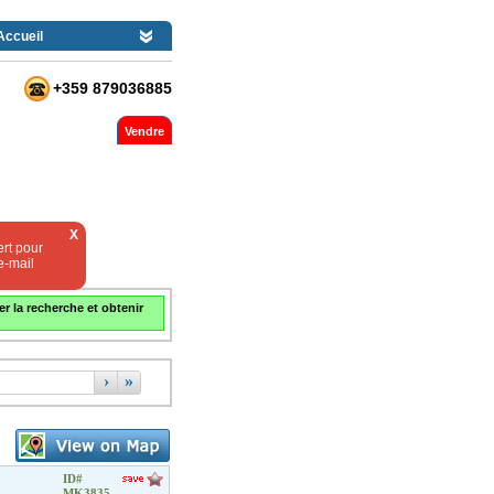
Accueil
+359 879036885
Vendre
X
rt pour
e-mail
er la recherche et obtenir
›
»
ID#
MK3835