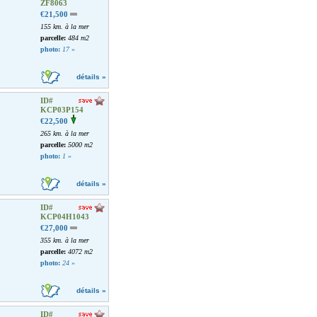
ZF8063
€21,500
155 km. à la mer
parcelle:
484 m2
photo:
17
»
détails »
ID#
KCP03P154
€22,500
265 km. à la mer
parcelle:
5000 m2
photo:
1
»
détails »
ID#
KCP04H1043
€27,000
355 km. à la mer
parcelle:
4072 m2
photo:
24
»
détails »
ID#