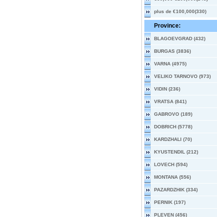
plus de €100,000(330)
Province:
BLAGOEVGRAD (432)
BURGAS (3836)
VARNA (4975)
VELIKO TARNOVO (973)
VIDIN (236)
VRATSA (841)
GABROVO (189)
DOBRICH (5778)
KARDZHALI (70)
KYUSTENDIL (212)
LOVECH (594)
MONTANA (556)
PAZARDZHIK (334)
PERNIK (197)
PLEVEN (456)