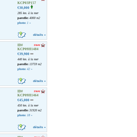
KCP03P157
€30,000
285 km. à la mer
parcelle:
4000 m2
photo:
1
»
détails »
ID#
KCP09H1484
€39,900
440 km. à la mer
parcelle:
13759 m2
photo:
42
»
détails »
ID#
KCP09H1464
€45,000
450 km. à la mer
parcelle:
31920 m2
photo:
18
»
détails »