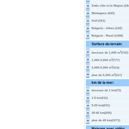
Sofia ville et la Région (18
Montagnes (443)
Golf (161)
Bulgarie - Urban (142)
Bulgarie - Rural (1408)
Surface du terrain:
2
dessous de 1,000 m
(742)
2
1,000-3,000 m
(777)
2
3,000-5,000 m
(114)
2
plus de 5,000 m
(117)
km de la mer:
dessous de 1 km(73)
1-5 km(211)
5-20 km(231)
20-40 km(205)
plus de 40 km(1071)
Maisons avec vidéo: