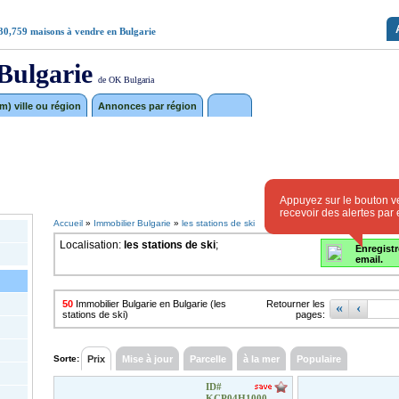
30,759
maisons à vendre en Bulgarie
Bulgarie
de OK Bulgaria
) ville ou région
Annonces par région
Appuyez sur le bouton ve
recevoir des alertes par 
Accueil
»
Immobilier Bulgarie
»
les stations de ski
Localisation:
les stations de ski
;
Enregistr
email.
50
Immobilier Bulgarie en Bulgarie (les
Retourner les
«
‹
stations de ski)
pages:
Sorte:
Prix
Mise à jour
Parcelle
à la mer
Populaire
ID#
KCP04H1000