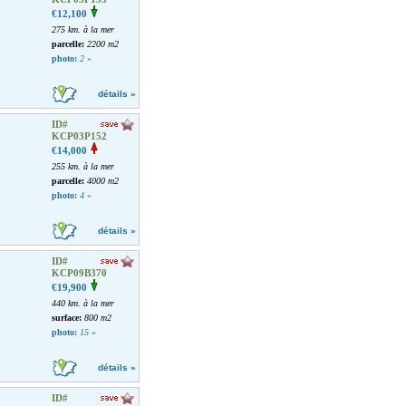
€12,100
275 km. à la mer
parcelle:
2200 m2
photo:
2
»
détails »
ID#
KCP03P152
€14,000
255 km. à la mer
parcelle:
4000 m2
photo:
4
»
détails »
ID#
KCP09B370
€19,900
440 km. à la mer
surface:
800 m2
photo:
15
»
détails »
ID#