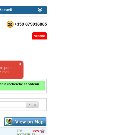
Accueil
+359 879036885
Vendre
X
rt pour
e-mail
er la recherche et obtenir
›
»
ID#
KCP03P153