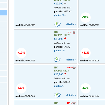
€10,300
400 km. à la mer
parcelle:
1000 m2
photo:
23
»
-31%
détails »
modifié:
02-06-2023
modifié:
28-02-2022
ID#
KCP09H1220
€13,800
440 km. à la mer
parcelle:
480 m2
photo:
16
»
+17%
+41%
détails »
modifié:
29-09-2025
modifié:
09-04-2026
ID#
KCP05H323
€18,900
360 km. à la mer
parcelle:
500 m2
photo:
3
»
+42%
-62%
détails »
modifié:
29-04-2024
modifié:
13-03-2024
ID#