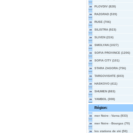
PLOVDIV (828)
RAZGRAD (539)
RUSE (706)
SILISTRA (923)
SLIVEN (224)
SMOLYAN (1027)
SOFIA PROVINCE (1206)
SOFIA CITY (101)
STARA ZAGORA (756)
TARGOVISHTE (603)
HASKOVO (411)
SHUMEN (883)
YAMBOL (308)
Région:
mer Noire - Varna (933)
mer Noire - Bourgas (70)
les stations de ski (50)