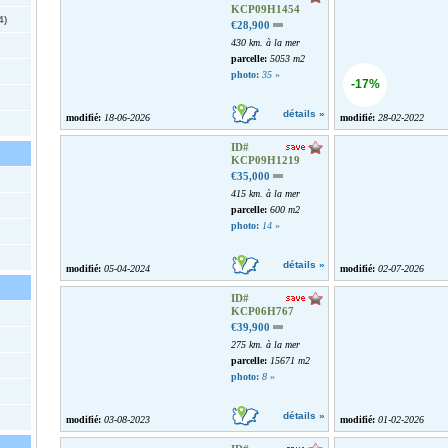
KCP09H1454
4)
€28,900
430 km. à la mer
parcelle:
5053 m2
photo:
35
»
-17%
détails »
modifié:
18-06-2026
modifié:
28-02-2022
ID#
KCP09H1219
€35,000
415 km. à la mer
parcelle:
600 m2
photo:
14
»
détails »
modifié:
05-04-2024
modifié:
02-07-2026
ID#
KCP06H767
€39,900
275 km. à la mer
parcelle:
15671 m2
photo:
8
»
détails »
modifié:
03-08-2023
modifié:
01-02-2026