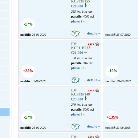
KCP03P155
€20,000
295 km. à la mer
parcelle:
4000 m2
photo:
1
»
-17%
détails »
modifié:
28-02-2022
modifié:
25-07-2022
ID#
KCP11H062
€21,990
150 km. à la mer
parcelle:
316 m2
photo:
32
»
+22%
-10%
détails »
modifié:
13-07-2026
modifié:
28-02-2022
ID#
KCP03P149
€25,000
270 km. à la mer
parcelle:
5000 m2
photo:
6
»
-17%
+135%
détails »
modifié:
28-02-2022
modifié:
21-08-2025
ID#