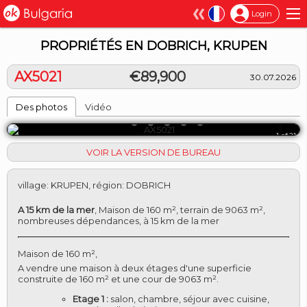
×
Login
PROPRIÉTÉS EN DOBRICH, KRUPEN
AX5021
€89,900
30.07.2026
Des photos
Vidéo
1 of 21
VOIR LA VERSION DE BUREAU
village
:
KRUPEN
,
région
:
DOBRICH
A 15 km de la mer
,
Maison de 160 m², terrain de 9063 m²,
nombreuses dépendances, à 15 km de la mer
Maison de 160 m²,
A vendre une maison à deux étages d'une superficie
construite de 160 m² et une cour de 9063 m².
Etage 1 :
salon, chambre, séjour avec cuisine,