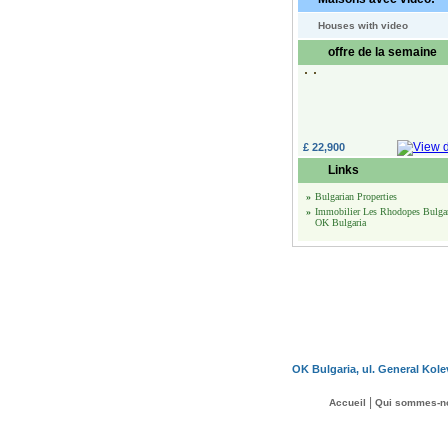
Houses with video
offre de la semaine
£ 22,900
Links
»
Bulgarian Properties
»
Immobilier Les Rhodopes Bulgar
OK Bulgaria
OK Bulgaria, ul. General Kole
|
Accueil
Qui sommes-n