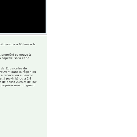
ittoresque à 65 km de la
 propriété se trouve à
 capitale Sofia et de
é de 11 parcelles de
 trouvent dans la région du
n à rénover ou à démolir
st à proximité ou à 2-3
de belles vues et de l'air
e propriété avec un grand