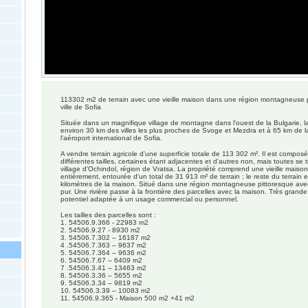
113302 m2 de terrain avec une vieille maison dans une région montagneuse p
ville de Sofia
Située dans un magnifique village de montagne dans l'ouest de la Bulgarie, la
environ 30 km des villes les plus proches de Svoge et Mezdra et à 65 km de la
l'aéroport international de Sofia.
A vendre terrain agricole d'une superficie totale de 113 302 m². Il est compos
différentes tailles, certaines étant adjacentes et d'autres non, mais toutes se
village d'Ochindol, région de Vratsa. La propriété comprend une vieille maiso
entièrement, entourée d'un total de 31 913 m² de terrain ; le reste du terrain e
kilomètres de la maison. Situé dans une région montagneuse pittoresque avec 
pur. Une rivière passe à la frontière des parcelles avec la maison. Très grand
potentiel adaptée à un usage commercial ou personnel.
Les tailles des parcelles sont :
1. 54506.9.366 - 22983 m2
2. 54506.9.27 - 8930 m2
3. 54506.7.302 – 16187 m2
4 .54506.7.363 – 9637 m2
5. 54506.7.364 – 9636 m2
6. 54506.7.67 – 6409 m2
7 .54506.3.41 – 13463 m2
8. 54506.3.36 – 5655 m2
9. 54506.3.34 – 9819 m2
10. 54506.3.39 – 10083 m2
11. 54506.9.365 - Maison 500 m2 +41 m2