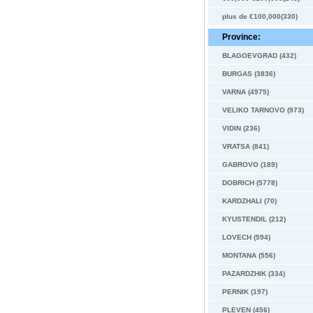
plus de €100,000(330)
Province:
BLAGOEVGRAD (432)
BURGAS (3836)
VARNA (4975)
VELIKO TARNOVO (973)
VIDIN (236)
VRATSA (841)
GABROVO (189)
DOBRICH (5778)
KARDZHALI (70)
KYUSTENDIL (212)
LOVECH (594)
MONTANA (556)
PAZARDZHIK (334)
PERNIK (197)
PLEVEN (456)