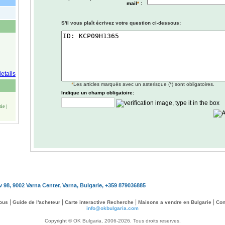
mail
*
:
S'il vous plaît écrivez votre question ci-dessous:
*
Les articles marqués avec un asterisque (*) sont obligatoires.
Indique un champ obligatoire:
ie |
v 98, 9002 Varna Center, Varna, Bulgarie, +359 879036885
|
|
|
|
ous
Guide de l'acheteur
Carte interactive Recherche
Maisons a vendre en Bulgarie
Con
info@okbulgaria.com
Copyright © OK Bulgaria, 2006-2026. Tous droits reserves.