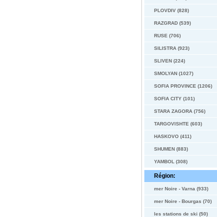
PLOVDIV (828)
RAZGRAD (539)
RUSE (706)
SILISTRA (923)
SLIVEN (224)
SMOLYAN (1027)
SOFIA PROVINCE (1206)
SOFIA CITY (101)
STARA ZAGORA (756)
TARGOVISHTE (603)
HASKOVO (411)
SHUMEN (883)
YAMBOL (308)
Région:
mer Noire - Varna (933)
mer Noire - Bourgas (70)
les stations de ski (50)