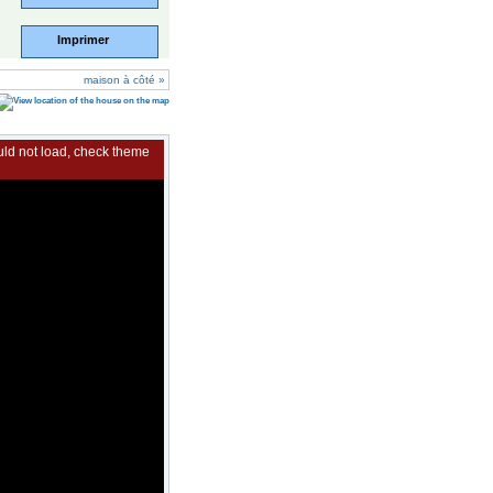
Imprimer
maison à côté »
uld not load, check theme