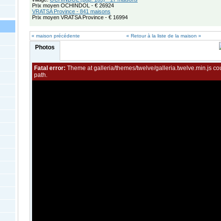
Prix ​​moyen OCHINDOL - € 26924
VRATSA Province - 841 maisons
Prix ​​moyen VRATSA Province - € 16994
« maison précédente
« Retour à la liste de la maison »
Photos
Fatal error:
Theme at galleria/themes/twelve/galleria.twelve.min.js co
path.