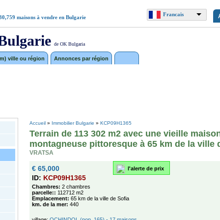
Francais
30,759
maisons à vendre en Bulgarie
Bulgarie
de OK Bulgaria
) ville ou région
Annonces par région
Accueil
»
Immobilier Bulgarie
»
KCP09H1365
Terrain de 113 302 m2 avec une vieille maiso
montagneuse pittoresque à 65 km de la ville 
VRATSA
€ 65,000
l'alerte de prix
ID:
KCP09H1365
Chambres:
2 chambres
parcelle::
112712 m2
Emplacement:
65 km de la ville de Sofia
km. de la mer:
440
village:
OCHINDOL (pop. 165) - 17 maisons