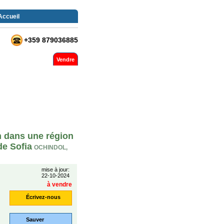
Accueil
+359 879036885
Vendre
n dans une région
de Sofia
OCHINDOL,
mise à jour:
22-10-2024
à vendre
Écrivez-nous
Sauver