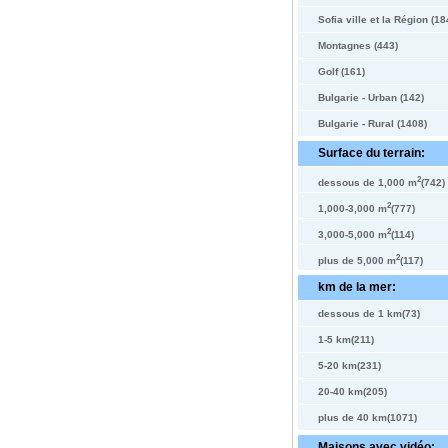
Sofia ville et la Région (18
Montagnes (443)
Golf (161)
Bulgarie - Urban (142)
Bulgarie - Rural (1408)
Surface du terrain:
2
dessous de 1,000 m
(742)
2
1,000-3,000 m
(777)
2
3,000-5,000 m
(114)
2
plus de 5,000 m
(117)
km de la mer:
dessous de 1 km(73)
1-5 km(211)
5-20 km(231)
20-40 km(205)
plus de 40 km(1071)
Maisons avec vidéo: