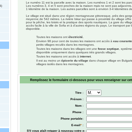
Le numéro 11 est la parcelle avec la maison. Les numéros 1 et 2 sont les parc
4)
Les numéros 3, 4 et 5 sont proches de la maison mais ne sont pas adjacents
1 kilomètre de la maison. Les autres parcelles sont à environ 3-4 kilomètres d
Le village est situé dans une région montagneuse pittoresque, près des gorges
moyenne de 542 mètres. La rivière Iskar qui passe à proximité du village offre
pour la pêche, les loisirs et la pratique des sports nautiques. La gare du villa
accès facile à la ville de Sofia et à d'autres régions du pays. Le transport pa
disponible.
Toutes les maisons ont
électricité.
Environ 98 pour cent de toutes les maisons ont accès à
eau courante
petits villages reculés dans les montagnes.
Toutes les maisons dans les villages ont une
fosse septique
, système
disponible uniquement dans quelques très grands villages.
Toutes les maisons ont accès à
internet
.
Il est au moins un
épicerie du village
dans chaque village en Bulgarie,
villages isolés dans les montagnes.
Remplissez le formulaire ci-dessous pour vous renseigner sur ce
Titre :
Prénom :
Nom :
Phone :
Phone portable:
E-mail
*
:
S'il vous plaît retaper à nouveau votre e-