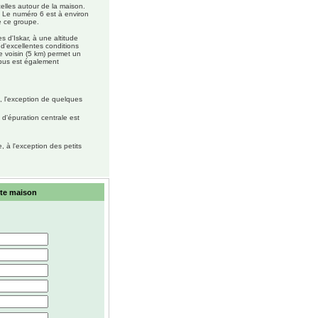
elles autour de la maison.
. Le numéro 6 est à environ
e ce groupe.
 d'Iskar, à une altitude
 d'excellentes conditions
ge voisin (5 km) permet un
r bus est également
, l'exception de quelques
 d'épuration centrale est
 à l'exception des petits
tte maison