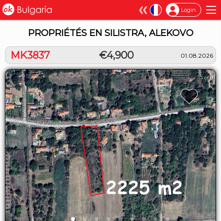
×
Login
PROPRIÉTÉS EN SILISTRA, ALEKOVO
MK3837
€4,900
01.08.2026
1 of 9